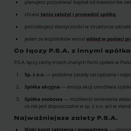
planujesz pozyskiwać kapitał od inwestorów ze
chcesz
tanio założyć i prowadzić spółkę
,
potrzebujesz elastyczności w strukturze udział
jeden ze wspólników wnosi
wkład w postaci pr
Co łączy P.S.A. z innymi spółk
P.S.A. łączy cechy trzech znanych form spółek w Pols
Sp. z o.o.
— podobne zasady zarządzania i odpo
Spółka akcyjna
— emisja akcji umożliwia szybki
Spółka osobowa
— możliwość wniesienia wkładu
co nie jest dopuszczalne w sp. z o.o. ani w stan
Najważniejsze zalety P.S.A.
Niski koszt założenia i prowadzenia
— uproszc