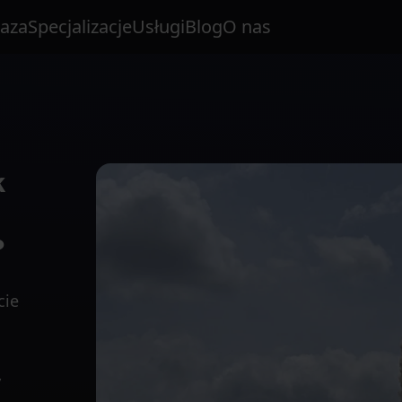
aza
Specjalizacje
Usługi
Blog
O nas
k
?
cie
y