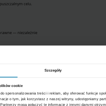
puszczalnym celu.
prawne — niezależnie
a wyłącznie przez inną
alnością.
Szczegóły
 — jak działa
 plików cookie
do spersonalizowania treści i reklam, aby oferować funkcje sp
wartości wniesionych wkładów.
ormacje o tym, jak korzystasz z naszej witryny, udostępniamy p
Partnerzy mogą połączyć te informacje z innymi danymi otrzym