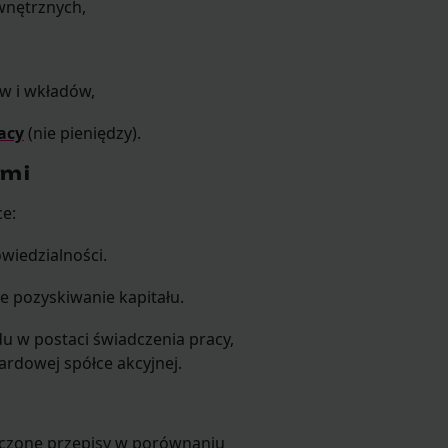
wnętrznych,
ów i wkładów,
acy
(nie pieniędzy).
ami
ce:
wiedzialności.
e pozyskiwanie kapitału.
 w postaci świadczenia pracy,
dardowej spółce akcyjnej.
zone przepisy w porównaniu