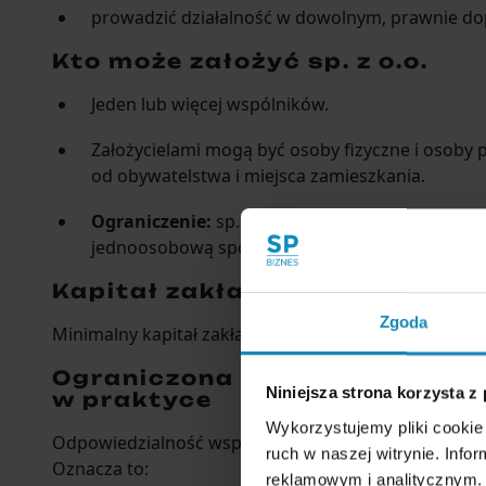
prowadzić działalność w dowolnym, prawnie do
Kto może założyć sp. z o.o.
Jeden lub więcej wspólników.
Założycielami mogą być osoby fizyczne i osoby 
od obywatelstwa i miejsca zamieszkania.
Ograniczenie:
sp. z o.o. nie może być zawiązan
jednoosobową spółkę z ograniczoną odpowiedzi
Kapitał zakładowy
Zgoda
Minimalny kapitał zakładowy wynosi
5 000 zł
.
Ograniczona odpowiedzialność
Niniejsza strona korzysta z
w praktyce
Wykorzystujemy pliki cookie 
Odpowiedzialność wspólników jest ograniczona do 
ruch w naszej witrynie. Inf
Oznacza to:
reklamowym i analitycznym. 