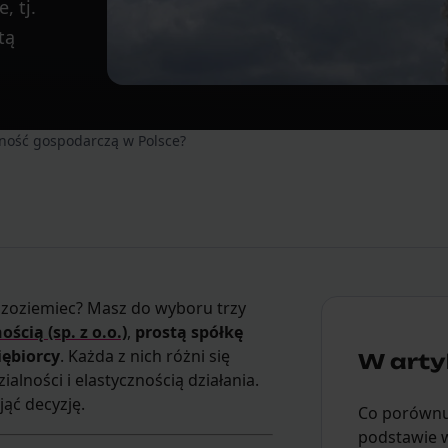
, tj.
tą
alność gospodarczą w Polsce?
dzoziemiec? Masz do wyboru trzy
cią (sp. z o.o.)
,
prostą spółkę
iębiorcy
. Każda z nich różni się
W artyk
alności i elastycznością działania.
ąć decyzję.
Co porównuj
podstawie 