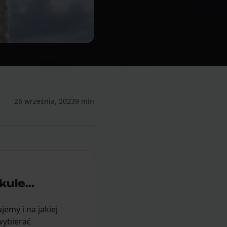
26 września, 2023
9 min
ule...
emy i na jakiej
wybierać