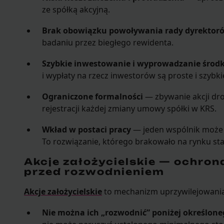
ze spółką akcyjną.
Brak obowiązku powoływania rady dyrektor
badaniu przez biegłego rewidenta.
Szybkie inwestowanie i wyprowadzanie środ
i wypłaty na rzecz inwestorów są proste i szybki
Ograniczone formalności
— zbywanie akcji dro
rejestracji każdej zmiany umowy spółki w KRS.
Wkład w postaci pracy
— jeden wspólnik może w
To rozwiązanie, którego brakowało na rynku s
Akcje założycielskie — ochron
przed rozwodnieniem
Akcje założycielskie
to mechanizm uprzywilejowania d
Nie można ich „rozwodnić” poniżej określone