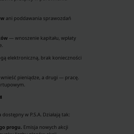
ów
ani poddawania sprawozdań
ków
— wnoszenie kapitału, wpłaty
e.
gą elektroniczną, brak konieczności
nieść pieniądze, a drugi — pracę.
tartupowym.
a
ostępny w P.S.A. Działają tak:
go progu.
Emisja nowych akcji