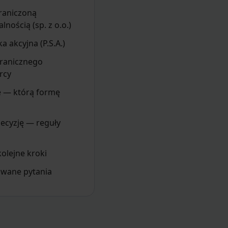
raniczoną
nością (sp. z o.o.)
a akcyjna (P.S.A.)
granicznego
rcy
 — którą formę
decyzję — reguły
kolejne kroki
awane pytania