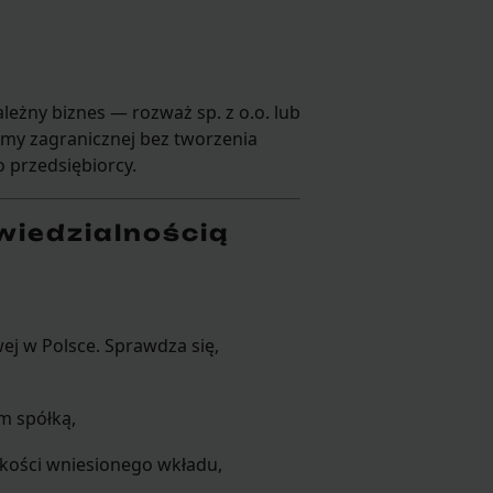
leżny biznes — rozważ sp. z o.o. lub
 firmy zagranicznej bez tworzenia
przedsiębiorcy.
wiedzialnością
wej w Polsce. Sprawdza się,
m spółką,
kości wniesionego wkładu,