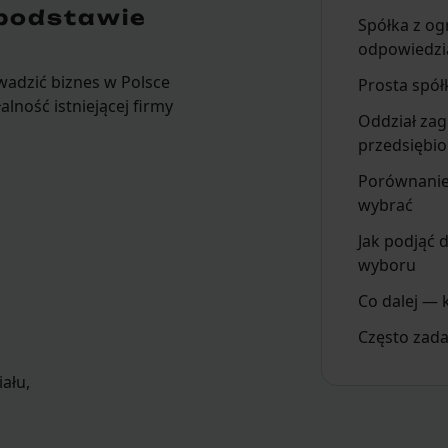
 podstawie
Spółka z og
odpowiedzial
wadzić biznes w Polsce
Prosta spółk
lność istniejącej firmy
Oddział za
przedsiębio
Porównanie
wybrać
Jak podjąć 
wyboru
Co dalej — 
Często zad
ału,