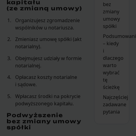
kapitału
bez
(ze zmianą umowy)
zmiany
umowy
Organizujesz zgromadzenie
spółki
wspólników u notariusza.
Podsumowani
Zmieniasz umowę spółki (akt
– kiedy
notarialny).
i
dlaczego
Obejmujesz udziały w formie
warto
notarialnej.
wybrać
Opłacasz koszty notarialne
tę
i sądowe.
ścieżkę
Wpłacasz środki na pokrycie
Najczęściej
podwyższonego kapitału.
zadawane
pytania
Podwyższenie
bez zmiany umowy
spółki