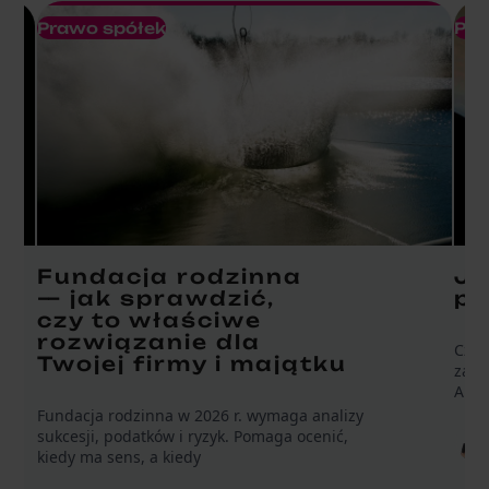
Prawo spółek
Pra
Fundacja rodzinna
Ja
— jak sprawdzić,
po
czy to właściwe
rozwiązanie dla
Czy 
Twojej firmy i majątku
zało
A mo
Fundacja rodzinna w 2026 r. wymaga analizy
sukcesji, podatków i ryzyk. Pomaga ocenić,
kiedy ma sens, a kiedy