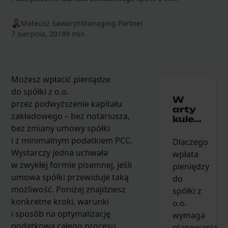
Mateusz Sawaryn
Managing Partner
7 sierpnia, 2018
9 min
Możesz wpłacić pieniądze
do spółki z o.o.
W
przez podwyższenie kapitału
arty
zakładowego – bez notariusza,
kule...
bez zmiany umowy spółki
i z minimalnym podatkiem PCC.
Dlaczego
Wystarczy jedna uchwała
wpłata
w zwykłej formie pisemnej, jeśli
pieniędzy
umowa spółki przewiduje taką
do
możliwość. Poniżej znajdziesz
spółki z
konkretne kroki, warunki
o.o.
i sposób na optymalizację
wymaga
podatkową całego procesu.
planowania