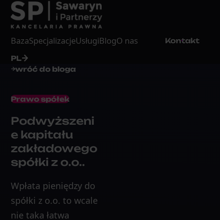
Baza
Specjalizacje
Usługi
Blog
O nas
Kontakt
PL
wróć do bloga
Prawo spółek
Podwyższeni
e kapitału
zakładowego
spółki z o.o..
Wpłata pieniędzy do
spółki z o.o. to wcale
nie taka łatwa