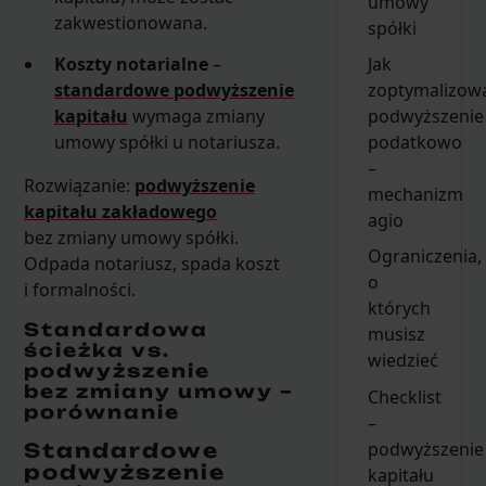
umowy
zakwestionowana.
spółki
Jak
Koszty notarialne
–
zoptymalizow
standardowe podwyższenie
podwyższenie
kapitału
wymaga zmiany
podatkowo
umowy spółki u notariusza.
–
Rozwiązanie:
podwyższenie
mechanizm
kapitału zakładowego
agio
bez zmiany umowy spółki.
Ograniczenia,
Odpada notariusz, spada koszt
o
i formalności.
których
Standardowa
musisz
ścieżka vs.
wiedzieć
podwyższenie
bez zmiany umowy –
Checklist
porównanie
–
podwyższenie
Standardowe
podwyższenie
kapitału