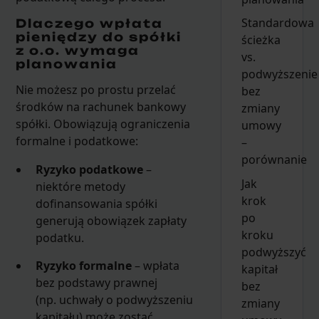
Standardowa
Dlaczego wpłata
pieniędzy do spółki
ścieżka
z o.o. wymaga
vs.
planowania
podwyższenie
Nie możesz po prostu przelać
bez
środków na rachunek bankowy
zmiany
spółki. Obowiązują ograniczenia
umowy
formalne i podatkowe:
–
porównanie
Ryzyko podatkowe
–
Jak
niektóre metody
krok
dofinansowania spółki
po
generują obowiązek zapłaty
kroku
podatku.
podwyższyć
Ryzyko formalne
– wpłata
kapitał
bez podstawy prawnej
bez
(np. uchwały o podwyższeniu
zmiany
kapitału) może zostać