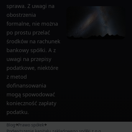
sprawa. Z uwagi na
obostrzenia
formalne, nie można
po prostu przelać
środków na rachunek
bankowy spółki. A z
uwagi na przepisy
podatkowe, niektóre
z metod
dofinansowania
mogą spowodować
konieczność zapłaty
podatku.
Blog
Prawo spółek
Podwyższenie kapitału zakładowego spółki z o.o..