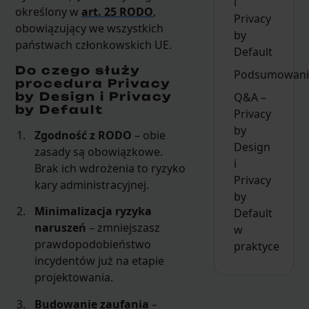
i
określony w
art. 25 RODO
,
Privacy
obowiązujący we wszystkich
by
państwach członkowskich UE.
Default
Do czego służy
Podsumowani
procedura Privacy
by Design i Privacy
Q&A –
by Default
Privacy
by
Zgodność z RODO
– obie
Design
zasady są obowiązkowe.
i
Brak ich wdrożenia to ryzyko
Privacy
kary administracyjnej.
by
Minimalizacja ryzyka
Default
naruszeń
– zmniejszasz
w
prawdopodobieństwo
praktyce
incydentów już na etapie
projektowania.
Budowanie zaufania
–