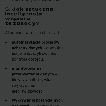
i jako domyślne ustawienie.
5. Jak sztuczna
inteligencja
wspiera
te zasady?
AI pomaga w trzech obszarach:
automatyzacja procesów
ochrony danych
– domyślne
ustawienia, szyfrowanie,
kontrola dostępu,
monitorowanie
przetwarzania danych
–
bieżąca analiza ryzyka
i wykrywanie
nieprawidłowości,
wykrywanie potencjalnych
naruszeń
– automatyczne