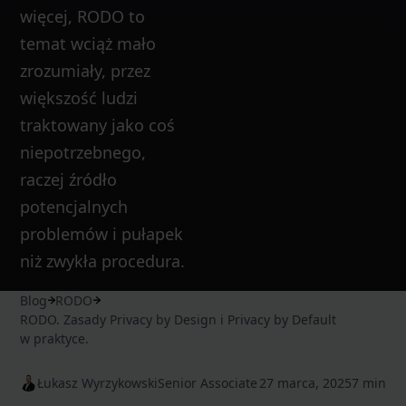
więcej, RODO to
temat wciąż mało
zrozumiały, przez
większość ludzi
traktowany jako coś
niepotrzebnego,
raczej źródło
potencjalnych
problemów i pułapek
niż zwykła procedura.
Blog
RODO
RODO. Zasady Privacy by Design i Privacy by Default
w praktyce.
Łukasz Wyrzykowski
Senior Associate
27 marca, 2025
7 min