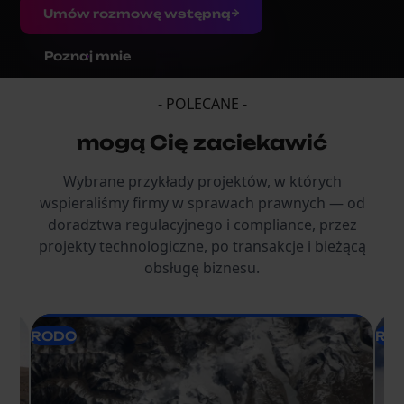
Umów rozmowę wstępną
Poznaj mnie
- POLECANE -
mogą Cię zaciekawić
Wybrane przykłady projektów, w których
wspieraliśmy firmy w sprawach prawnych — od
doradztwa regulacyjnego i compliance, przez
projekty technologiczne, po transakcje i bieżącą
obsługę biznesu.
RODO
RO