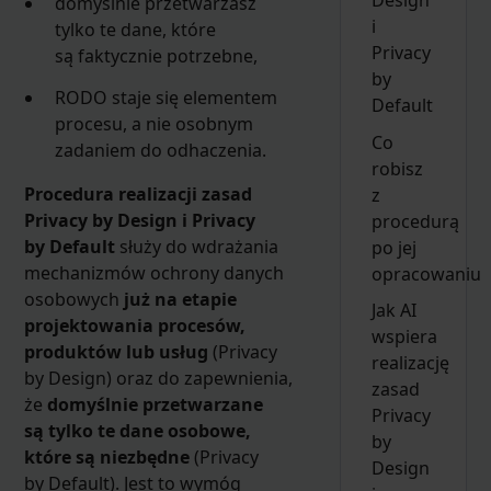
Design
domyślnie przetwarzasz
i
tylko te dane, które
Privacy
są faktycznie potrzebne,
by
RODO staje się elementem
Default
procesu, a nie osobnym
Co
zadaniem do odhaczenia.
robisz
Procedura realizacji zasad
z
Privacy by Design i Privacy
procedurą
by Default
służy do wdrażania
po jej
mechanizmów ochrony danych
opracowaniu
osobowych
już na etapie
Jak AI
projektowania procesów,
wspiera
produktów lub usług
(Privacy
realizację
by Design) oraz do zapewnienia,
zasad
że
domyślnie przetwarzane
Privacy
są tylko te dane osobowe,
by
które są niezbędne
(Privacy
Design
by Default). Jest to wymóg