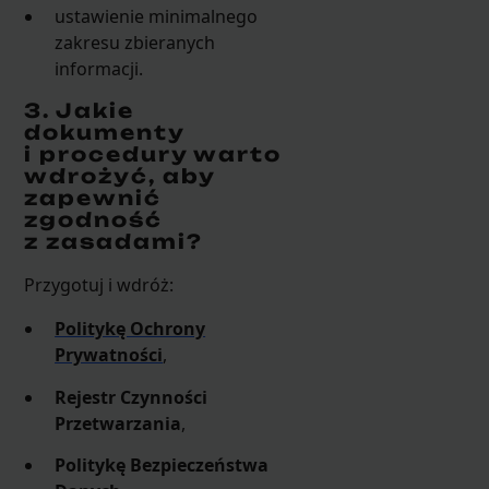
ustawienie minimalnego
zakresu zbieranych
informacji.
3. Jakie
dokumenty
i procedury warto
wdrożyć, aby
zapewnić
zgodność
z zasadami?
Przygotuj i wdróż:
Politykę Ochrony
Prywatności
,
Rejestr Czynności
Przetwarzania
,
Politykę Bezpieczeństwa