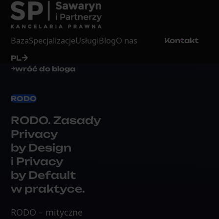
Baza
Specjalizacje
Usługi
Blog
O nas
Kontakt
PL
wróć do bloga
RODO
RODO. Zasady
Privacy
by Design
i Privacy
by Default
w praktyce.
RODO – mityczne