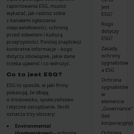
raportowania ESG, musisz
jest
wykazać, jak radzisz sobie
ESG?
z kanałami zgłaszania
Kogo
nieprawidłowości, ochroną
dotyczy
przed odwetem i kulturą
ESG?
przejrzystości. Poniżej znajdziesz
Zasady
konkretne informacje – kogo
ochrony
dotyczy obowiązek, jakie dane
sygnalistów
trzeba ujawnić i co wdrożyć.
a ESG
Co to jest ESG?
Ochrona
ESG to sposób, w jaki firmy
sygnalistów
pokazują, że dbają
w
o środowisko, społeczeństwo
elemencie
i etyczne zarządzanie. Skrót
„Governance"
oznacza trzy obszary:
(ład
korporacyjny)
Environmental
Ochrona
(środowiskowy)
– ochrona