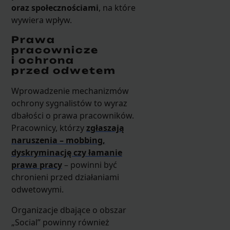
oraz społecznościami
, na które
wywiera wpływ.
Prawa
pracownicze
i ochrona
przed odwetem
Wprowadzenie mechanizmów
ochrony sygnalistów to wyraz
dbałości o prawa pracowników.
Pracownicy, którzy
zgłaszają
naruszenia – mobbing,
dyskryminację czy łamanie
prawa pracy
– powinni być
chronieni przed działaniami
odwetowymi.
Organizacje dbające o obszar
„Social” powinny również