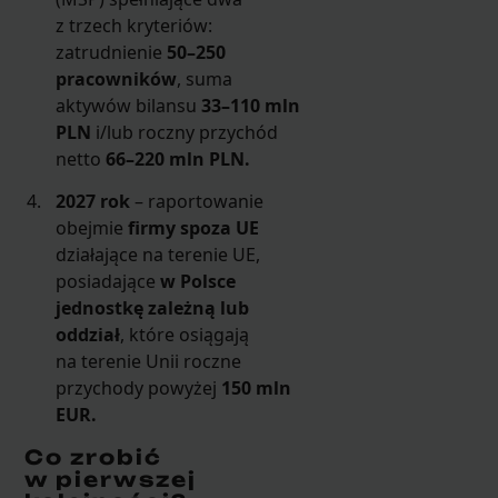
z trzech kryteriów:
zatrudnienie
50–250
pracowników
, suma
aktywów bilansu
33–110 mln
PLN
i/lub roczny przychód
netto
66–220 mln PLN.
2027 rok
– raportowanie
obejmie
firmy spoza UE
działające na terenie UE,
posiadające
w Polsce
jednostkę zależną lub
oddział
, które osiągają
na terenie Unii roczne
przychody powyżej
150 mln
EUR.
Co zrobić
w pierwszej