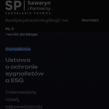
Baza
Specjalizacje
Usługi
Blog
O nas
Kontakt
PL
wróć do bloga
Compliance
Ustawa
o ochronie
sygnalistów
a ESG
Zrównoważony
rozwój,
odpowiedzialność