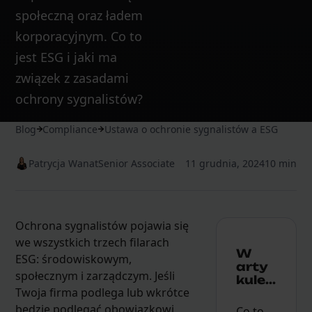
społeczną oraz ładem
korporacyjnym. Co to
jest ESG i jaki ma
związek z zasadami
ochrony sygnalistów?
Blog
Compliance
Ustawa o ochronie sygnalistów a ESG
Patrycja Wanat
Senior Associate
11 grudnia, 2024
10 min
Ochrona sygnalistów pojawia się
we wszystkich trzech filarach
W
ESG: środowiskowym,
arty
społecznym i zarządczym. Jeśli
kule...
Twoja firma podlega lub wkrótce
będzie podlegać obowiązkowi
Co to