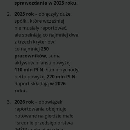
sprawozdania w 2025 roku.
2025 rok
– dołączyły duże
spółki, które wcześniej
nie musiały raportować,
ale spełniają co najmniej dwa
z trzech kryteriów:
co najmniej
250
pracowników
, suma
aktywów bilansu powyżej
110 mln PLN
i/lub przychody
netto powyżej
220 mln PLN
.
Raport składają
w 2026
roku.
2026 rok
– obowiązek
raportowania obejmuje
notowane na giełdzie małe
i średnie przedsiębiorstwa
(MŚP) spełniające dwa