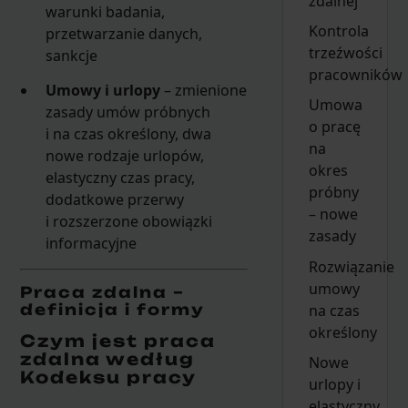
zdalnej
warunki badania,
Kontrola
przetwarzanie danych,
trzeźwości
sankcje
pracowników
Umowy i urlopy
– zmienione
Umowa
zasady umów próbnych
o pracę
i na czas określony, dwa
na
nowe rodzaje urlopów,
okres
elastyczny czas pracy,
próbny
dodatkowe przerwy
– nowe
i rozszerzone obowiązki
zasady
informacyjne
Rozwiązanie
umowy
Praca zdalna –
na czas
definicja i formy
określony
Czym jest praca
zdalna według
Nowe
Kodeksu pracy
urlopy i
elastyczny