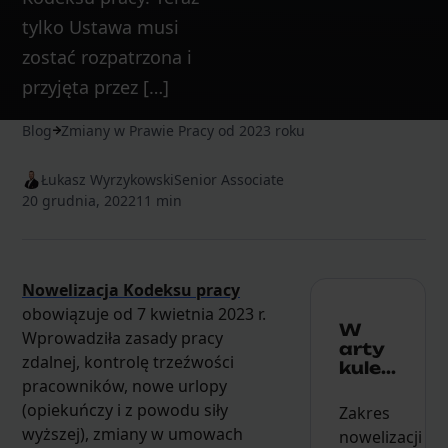
tylko Ustawa musi
zostać rozpatrzona i
przyjęta przez […]
Blog
Zmiany w Prawie Pracy od 2023 roku
Łukasz Wyrzykowski
Senior Associate
20 grudnia, 2022
11 min
Nowelizacja Kodeksu pracy
obowiązuje od 7 kwietnia 2023 r.
W
Wprowadziła zasady pracy
arty
zdalnej, kontrolę trzeźwości
kule...
pracowników, nowe urlopy
(opiekuńczy i z powodu siły
Zakres
wyższej), zmiany w umowach
nowelizacji