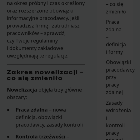
na okres próbny i czas określony
– co się
oraz rozszerzone obowiązki
zmieniło
informacyjne pracodawcy. Jeśli
Praca
prowadzisz firmę i zatrudniasz
zdalna
pracowników – sprawdź,
–
czy Twoje regulaminy
definicja
i dokumenty zakładowe
i formy
uwzględniają te regulacje.
Obowiązki
pracodawcy
Zakres nowelizacji –
przy
co się zmieniło
pracy
Nowelizacja
objęła trzy główne
zdalnej
obszary:
Zasady
Praca zdalna
– nowa
wdrożenia
definicja, obowiązki
i
pracodawcy, zasady kontroli
kontroli
pracy
Kontrola trzeźwości
–