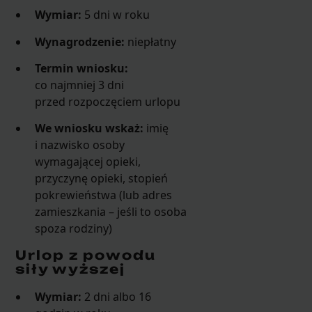
Wymiar:
5 dni w roku
Wynagrodzenie:
niepłatny
Termin wniosku:
co najmniej 3 dni
przed rozpoczęciem urlopu
We wniosku wskaż:
imię
i nazwisko osoby
wymagającej opieki,
przyczynę opieki, stopień
pokrewieństwa (lub adres
zamieszkania – jeśli to osoba
spoza rodziny)
Urlop z powodu
siły wyższej
Wymiar:
2 dni albo 16