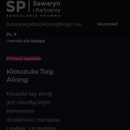
Baza
Specjalizacje
Usługi
Blog
O nas
Kontakt
PL
wróć do bloga
Prawo spółek
Klauzula Tag
Along
Klauzula tag along
jest nieodłącznym
elementem
działalności starupów
i spółek, szczególnie