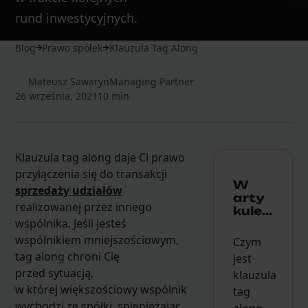
rund inwestycyjnych.
Blog
Prawo spółek
Klauzula Tag Along
Mateusz Sawaryn
Managing Partner
26 września, 2021
10 min
Klauzula tag along daje Ci prawo
przyłączenia się do transakcji
W
sprzedaży udziałów
arty
realizowanej przez innego
kule...
wspólnika. Jeśli jesteś
wspólnikiem mniejszościowym,
Czym
tag along chroni Cię
jest
przed sytuacją,
klauzula
w której większościowy wspólnik
tag
wychodzi ze spółki, spieniężając
along