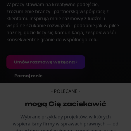
W pracy stawiam na kreatywne podejście,
zrozumienie branży i partnerską współpracę z
klientami. Inspirują mnie rozmowy z ludźmi i
wspólne szukanie rozwiązań - podobnie jak w piłce
nożnej, gdzie liczy się komunikacja, zespołowość i
konsekwentne granie do wspólnego celu.
Umów rozmowę wstępną
Poznaj mnie
- POLECANE -
mogą Cię zaciekawić
Wybrane przykłady projektów, w których
wspieraliśmy firmy w sprawach prawnych — od
doradztwa regulacyjnego i compliance, przez