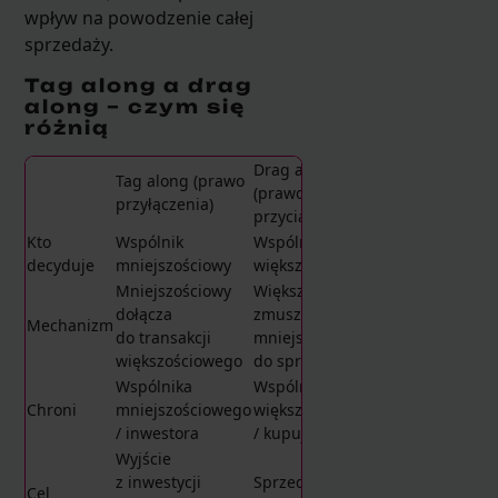
wpływ na powodzenie całej
sprzedaży.
Tag along a drag
along – czym się
różnią
Drag along
Tag along (prawo
(prawo
przyłączenia)
przyciągnięcia)
Kto
Wspólnik
Wspólnik
decyduje
mniejszościowy
większościowy
Mniejszościowy
Większościowy
dołącza
zmusza
Mechanizm
do transakcji
mniejszościowego
większościowego
do sprzedaży
Wspólnika
Wspólnika
Chroni
mniejszościowego
większościowego
/ inwestora
/ kupującego
Wyjście
z inwestycji
Sprzedaż 100%
Cel