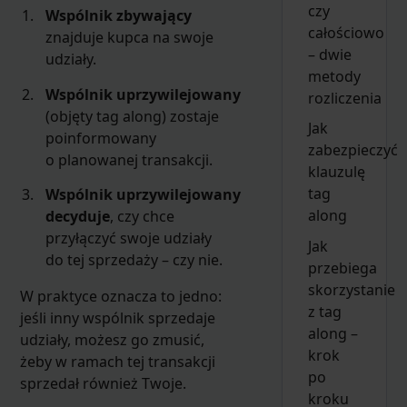
czy
Wspólnik zbywający
całościowo
znajduje kupca na swoje
– dwie
udziały.
metody
Wspólnik uprzywilejowany
rozliczenia
(objęty tag along) zostaje
Jak
poinformowany
zabezpieczyć
o planowanej transakcji.
klauzulę
tag
Wspólnik uprzywilejowany
along
decyduje
, czy chce
przyłączyć swoje udziały
Jak
do tej sprzedaży – czy nie.
przebiega
skorzystanie
W praktyce oznacza to jedno:
z tag
jeśli inny wspólnik sprzedaje
along –
udziały, możesz go zmusić,
krok
żeby w ramach tej transakcji
po
sprzedał również Twoje.
kroku