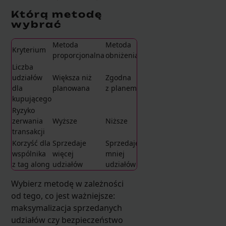
Którą metodę
wybrać
Metoda
Metoda
Kryterium
proporcjonalna
obniżenia
Liczba
udziałów
Większa niż
Zgodna
dla
planowana
z planem
kupującego
Ryzyko
zerwania
Wyższe
Niższe
transakcji
Korzyść dla
Sprzedaje
Sprzedaje
wspólnika
więcej
mniej
z tag along
udziałów
udziałów
Wybierz metodę w zależności
od tego, co jest ważniejsze:
maksymalizacja sprzedanych
udziałów czy bezpieczeństwo