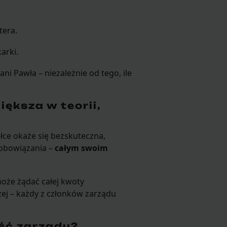
tera.
arki.
 ani Pawła – niezależnie od tego, ile
ększa w teorii,
ółce okaże się bezskuteczna,
zobowiązania –
całym swoim
może żądać całej kwoty
ej – każdy z członków zarządu
ść zarządu?