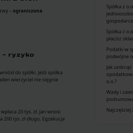
Spółka z o.o
azwy –
ograniczona
jednoosobo
gospodarcz
Spółka z o.o
płacisz skł
Podatki w sp
 – ryzyko
podwójne 
Jak unikną
iósł do spółki. Jeśli spółka
opodatkowa
aden wierzyciel nie sięgnie
o.o.?
Wady i zalet
podsumowa
Najczęściej
 wpłaca 20 tys. zł. Jan wnosi
200 tys. zł długu. Egzekucja