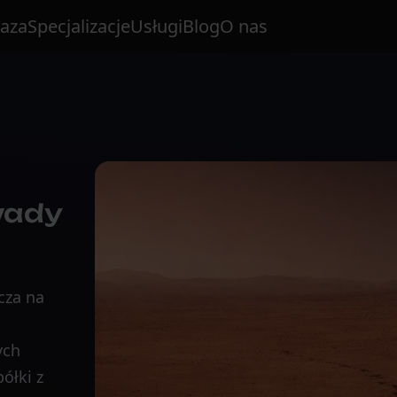
aza
Specjalizacje
Usługi
Blog
O nas
wady
cza na
ych
ółki z