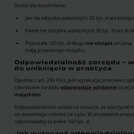
Skutki dla wspólników:
Jan nie odzyska wpłaconych 20 tys. zł ani kompu
Paweł nie odzyska wpłaconych 20 tys. zł ani druk
Pozostałe 160 tys. zł długu
nie obciąża
ani Jana,
mają prywatnego majątku.
Odpowiedzialność zarządu – wi
do uniknięcia w praktyce
Zgodnie z art. 299 KSH, jeśli egzekucja przeciwko sp
członkowie zarządu
odpowiadają solidarnie
za jej 
majątkiem
.
Odpowiedzialność solidarna oznacza, że wierzyciel 
od dowolnego członka zarządu. W przykładzie powyż
odpowiadałby za pełne 160 tys. zł.
Jak wyłączyć odpowiedzialno