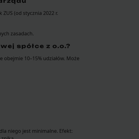
arządu
 ZUS (od stycznia 2022 r.
ych zasadach.
ej spółce z o.o.?
że obejmie 10–15% udziałów. Może
dla niego jest minimalne. Efekt:
znika.