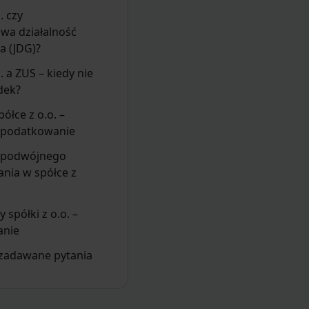
. czy
wa działalność
a (JDG)?
. a ZUS – kiedy nie
adek?
ółce z o.o. –
opodatkowanie
ć podwójnego
nia w spółce z
y spółki z o.o. –
nie
 zadawane pytania