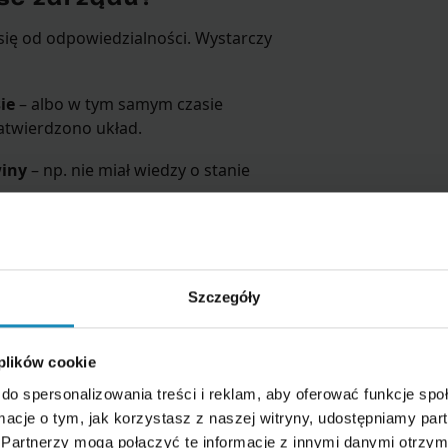
się od odpowiedzialności. Wystarczy
ie
– albo w tym samym czasie
atwierdzono układ.
winy
– np. nie miał wiedzy o stanie
osku o upadłość i braku
Szczegóły
je na czas (np. składa wniosek
ialności spada do zera.
 plików cookie
bowa działalność
do spersonalizowania treści i reklam, aby oferować funkcje sp
ormacje o tym, jak korzystasz z naszej witryny, udostępniamy p
.o. Możesz:
Partnerzy mogą połączyć te informacje z innymi danymi otrzym