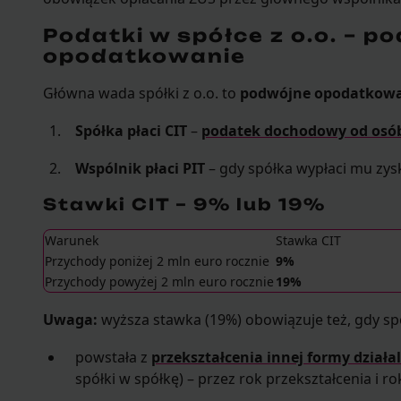
Podatki w spółce z o.o. – p
opodatkowanie
Główna wada spółki z o.o. to
podwójne opodatkow
Spółka płaci CIT
–
podatek dochodowy od osó
Wspólnik płaci PIT
– gdy spółka wypłaci mu zys
Stawki CIT – 9% lub 19%
Warunek
Stawka CIT
Przychody poniżej 2 mln euro rocznie
9%
Przychody powyżej 2 mln euro rocznie
19%
Uwaga:
wyższa stawka (19%) obowiązuje też, gdy sp
powstała z
przekształcenia innej formy działa
spółki w spółkę) – przez rok przekształcenia i r