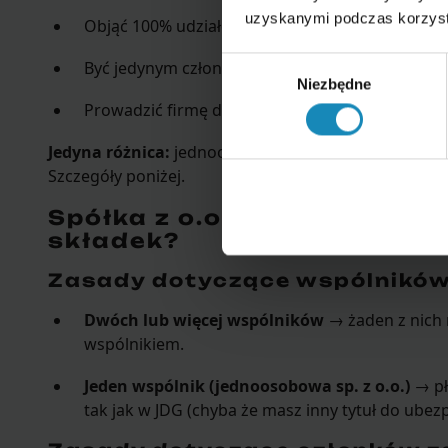
uzyskanymi podczas korzysta
Objąć 100% udziałów w spółce.
Wybór
Być jedynym członkiem zarządu.
Niezbędne
zgody
Prowadzić firmę dokładnie tak, jak w JDG – ale 
Jedyna różnica:
jednoosobowa spółka z o.o. wiąże s
Szczegóły poniżej.
Spółka z o.o. a ZUS – kiedy 
składek?
Zasady dotyczące wspólnikó
Dwóch lub więcej wspólników
→ żaden z nich n
wspólnikiem.
Jeden wspólnik (jednoosobowa sp. z o.o.)
→ pł
tak jak w JDG (chyba że masz inny tytuł do ubezp