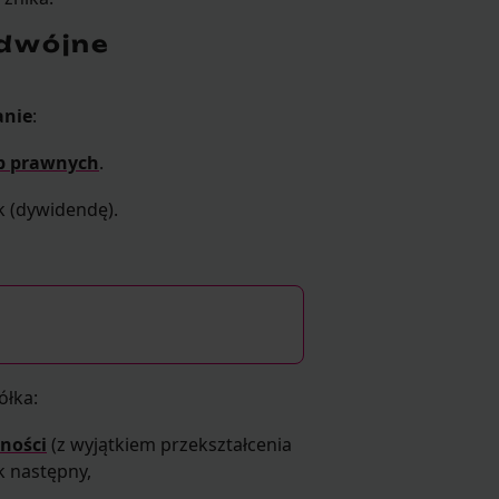
odwójne
anie
:
b prawnych
.
k (dywidendę).
ółka:
lności
(z wyjątkiem przekształcenia
ok następny,