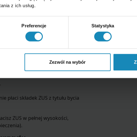
nia z ich usług.
Preferencje
Statystyka
z ochroną majątku osobistego.
ię z obowiązkiem opłacania ZUS.
Zezwól na wybór
Z
nie płacisz
w
ie płaci składek ZUS z tytułu bycia
acisz ZUS w pełnej wysokości,
ieczenia).