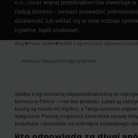
o.o., coraz więcej przedsiębiorców inwestuje w
rodzaj biznesu - zamiast prowadzić jednoosob
działalność lub wikłać się w inne rodzaje spółe
(cywilne, bądź osobowe).
Blog
Prawo spółek
Spółka z ograniczoną odpowiedzialnośc
Mateusz Sawaryn
Managing Partner
Spółka z ograniczoną odpowiedzialnością to najczę
biznesu w Polsce – i nie bez powodu. Łatwo ją założy
koszty są niższe niż myślisz, a Twoja osobista odpowi
wyłączona. Poniżej znajdziesz konkretne zasady dot
podatków i sposobów na uniknięcie podwójnego op
Kto odpowiada za długi spół