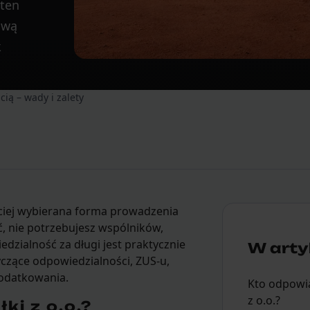
 ten
ową
k
ią – wady i zalety
ściej wybierana forma prowadzenia
ć, nie potrzebujesz wspólników,
edzialność za długi jest praktycznie
W artyk
yczące odpowiedzialności, ZUS-u,
odatkowania.
Kto odpowia
z o.o.?
ki z o.o.?