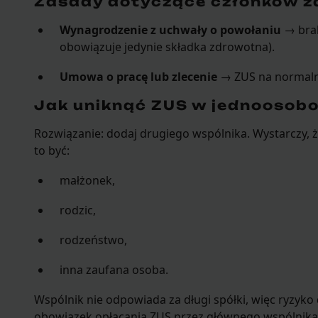
Zasady dotyczące członków z
Wynagrodzenie z uchwały o powołaniu
→ brak
obowiązuje jedynie składka zdrowotna).
Umowa o pracę lub zlecenie
→ ZUS na normaln
Jak uniknąć ZUS w jednoosobow
Rozwiązanie: dodaj drugiego wspólnika. Wystarczy, 
to być:
małżonek,
rodzic,
rodzeństwo,
inna zaufana osoba.
Wspólnik nie odpowiada za długi spółki, więc ryzyko 
obowiązek opłacania ZUS przez głównego wspólnika 